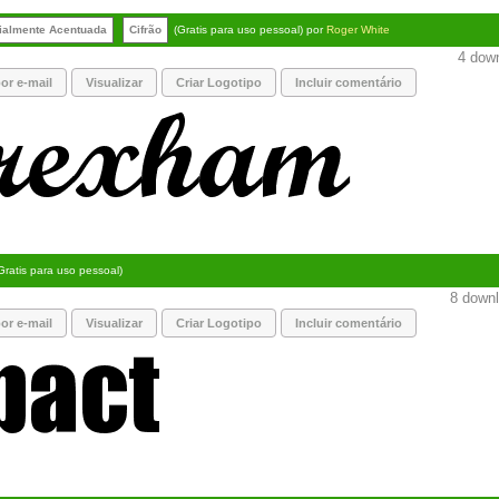
ialmente Acentuada
Cifrão
(Gratis para uso pessoal) por
Roger White
4 down
or e-mail
Visualizar
Criar Logotipo
Incluir comentário
Gratis para uso pessoal)
8 downl
or e-mail
Visualizar
Criar Logotipo
Incluir comentário