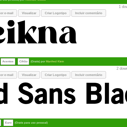
1 dow
or e-mail
Visualizar
Criar Logotipo
Incluir comentário
Acentos
Cifrão
(Gratis) por
Manfred Klein
2 down
or e-mail
Visualizar
Criar Logotipo
Incluir comentário
Euro
(Gratis para uso pessoal)