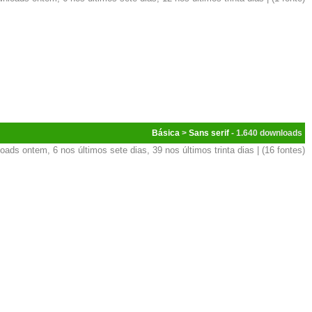
Básica
>
Sans serif
- 1.640
oads ontem, 6 nos últimos sete dias, 39 nos últimos trinta dias | (16 fontes)