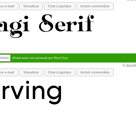
or e-mail
Visualizar
Criar Logotipo
Incluir comentário
Cifrão
(Gratis para uso pessoal) por
MadeType
0 downl
or e-mail
Visualizar
Criar Logotipo
Incluir comentário