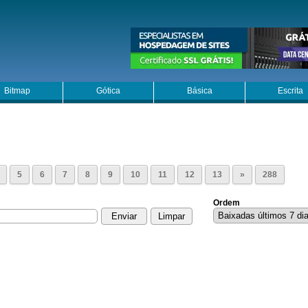
Bitmap
Gótica
Básica
Escrita
5
6
7
8
9
10
11
12
13
»
288
Ordem