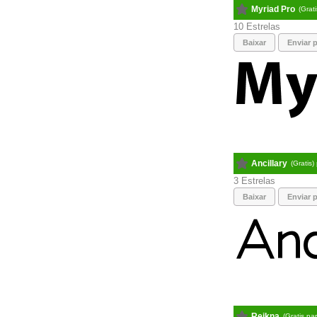
Myriad Pro
(Grat
10
Baixar
Enviar p
Ancillary
(Gratis)
3
Baixar
Enviar p
Reikna
(Gratis pa