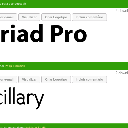
is para uso pessoal)
2 downl
or e-mail
Visualizar
Criar Logotipo
Incluir comentário
 por
Philip Trammell
2 downl
or e-mail
Visualizar
Criar Logotipo
Incluir comentário
ra uso pessoal) por
Kulokale Studio