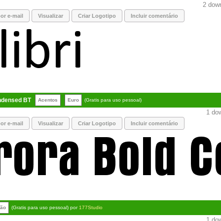
2 down
or e-mail
Visualizar
Criar Logotipo
Incluir comentário
ndensed BT
Acentos
Euro
(Gratis para uso pessoal)
1 dow
or e-mail
Visualizar
Criar Logotipo
Incluir comentário
rão
(Gratis para uso pessoal) por
177Studio
1 dow