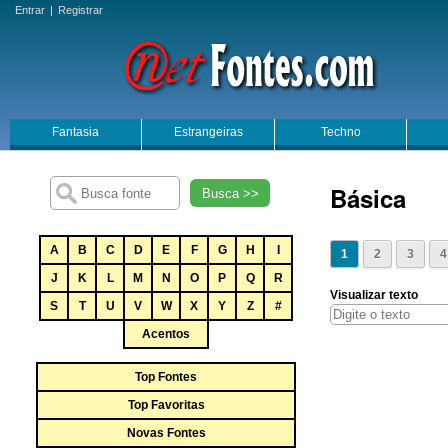
Entrar
|
Registrar
Fantasia
Estrangeiras
Techno
Básica
Busca >>
A
B
C
D
E
F
G
H
I
1
2
3
4
J
K
L
M
N
O
P
Q
R
Visualizar texto
S
T
U
V
W
X
Y
Z
#
Acentos
Top Fontes
Top Favoritas
Novas Fontes