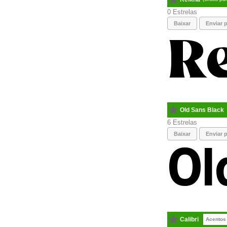
0
Baixar
Enviar p
Old Sans Black
6
Baixar
Enviar p
Calibri
Acentos