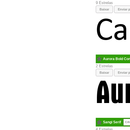
9
Baixar
Enviar p
Aurora Bold Co
2
Baixar
Enviar p
Sangi Serif
Cif
4