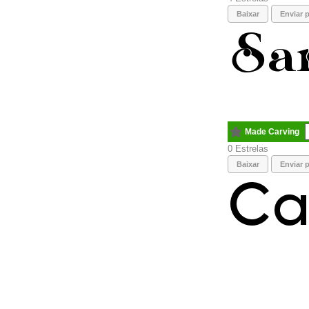
Baixar
Enviar p
Made Carving
0
Baixar
Enviar p