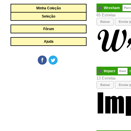
Wrexham
Minha Coleção
Parc
65
Seleção
Baixar
Enviar p
Fórum
Ajuda
Impact
Euro
(
13
Baixar
Enviar p