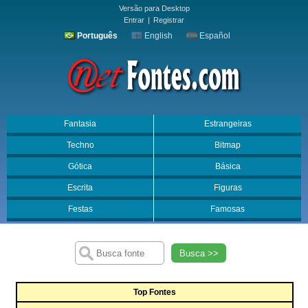
Versão para Desktop
Entrar
|
Registrar
Português
English
Español
Fantasia
Estrangeiras
Techno
Bitmap
Gótica
Básica
Escrita
Figuras
Festas
Famosas
Busca >>
Top Fontes