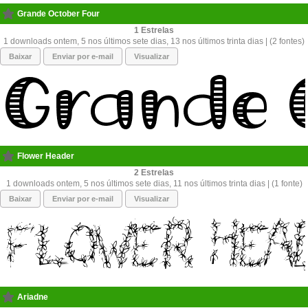
Grande October Four
1
1 downloads ontem, 5 nos últimos sete dias, 13 nos últimos trinta dias | (2 fontes)
Baixar
Enviar por e-mail
Visualizar
Flower Header
2
1 downloads ontem, 5 nos últimos sete dias, 11 nos últimos trinta dias | (1 fonte)
Baixar
Enviar por e-mail
Visualizar
Ariadne