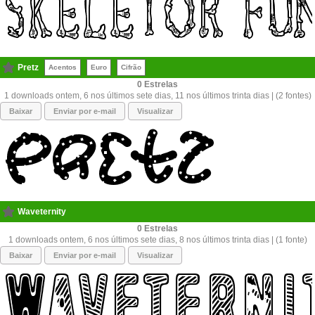
Pretz
Acentos
Euro
Cifrão
0
1 downloads ontem, 6 nos últimos sete dias, 11 nos últimos trinta dias | (2 fontes)
Baixar
Enviar por e-mail
Visualizar
Waveternity
0
1 downloads ontem, 6 nos últimos sete dias, 8 nos últimos trinta dias | (1 fonte)
Baixar
Enviar por e-mail
Visualizar