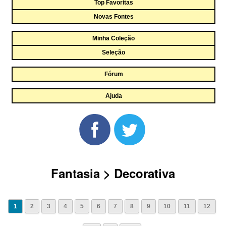
Top Favoritas
Novas Fontes
Minha Coleção
Seleção
Fórum
Ajuda
Fantasia > Decorativa
1
2
3
4
5
6
7
8
9
10
11
12