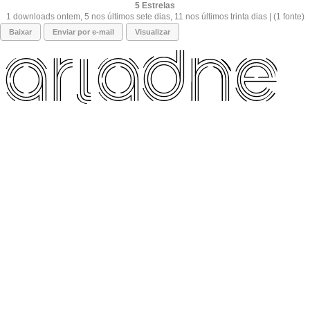
5
1 downloads ontem, 5 nos últimos sete dias, 11 nos últimos trinta dias | (1 fonte)
Baixar
Enviar por e-mail
Visualizar