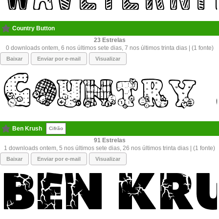
Country Button
23
0 downloads ontem, 6 nos últimos sete dias, 7 nos últimos trinta dias | (1 fonte)
Baixar
Enviar por e-mail
Visualizar
Ben Krush
Cifrão
91
1 downloads ontem, 5 nos últimos sete dias, 26 nos últimos trinta dias | (1 fonte)
Baixar
Enviar por e-mail
Visualizar