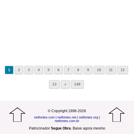
1
2
3
4
5
6
7
8
9
10
11
12
13
»
149
© Copyright 1998-2026
netfontes.com
|
netfontes.net
|
netfontes.org
|
netfontes.com.br
Patrocinador
Segue Obra
.
Baixe agora mesmo