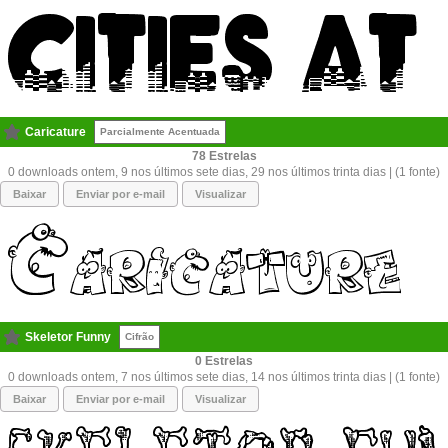
Caricature
Parcialmente Acentuada
78
0 downloads ontem, 9 nos últimos sete dias, 29 nos últimos trinta dias | (1 fonte)
Baixar
Enviar por e-mail
Visualizar
Skeletor Funny
Cifrão
0
0 downloads ontem, 7 nos últimos sete dias, 14 nos últimos trinta dias | (1 fonte)
Baixar
Enviar por e-mail
Visualizar