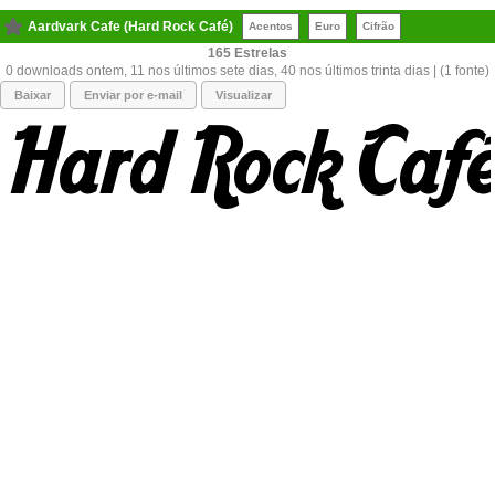
Aardvark Cafe (Hard Rock Café)
Acentos
Euro
Cifrão
165
0 downloads ontem, 11 nos últimos sete dias, 40 nos últimos trinta dias | (1 fonte)
Baixar
Enviar por e-mail
Visualizar