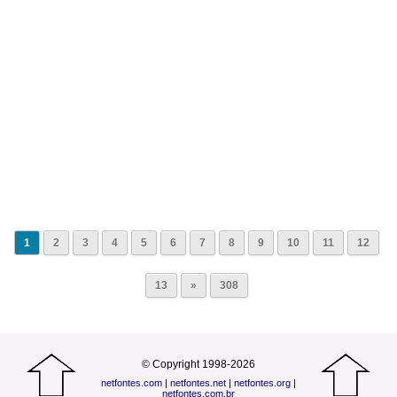
1
2
3
4
5
6
7
8
9
10
11
12
13
»
308
© Copyright 1998-2026
netfontes.com
|
netfontes.net
|
netfontes.org
|
netfontes.com.br