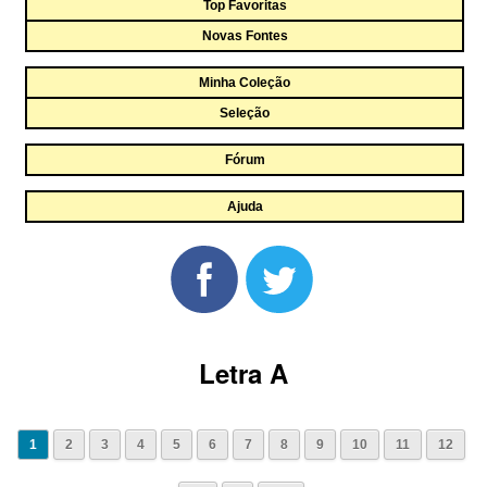
Top Favoritas
Novas Fontes
Minha Coleção
Seleção
Fórum
Ajuda
Letra A
1
2
3
4
5
6
7
8
9
10
11
12