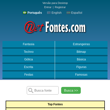
Versão para Desktop
Entrar
|
Registrar
Português
English
Español
Fantasia
Estrangeiras
Techno
Bitmap
Gótica
Básica
Escrita
Figuras
Festas
Famosas
Busca >>
Top Fontes