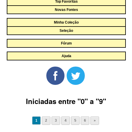
Top Favoritas
Novas Fontes
Minha Coleção
Seleção
Fórum
Ajuda
Iniciadas entre "0" a "9"
1
2
3
4
5
6
»