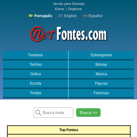
Versão para Desktop
Entrar
|
Registrar
Português
English
Español
Fantasia
Estrangeiras
Techno
Bitmap
Gótica
Básica
Escrita
Figuras
Festas
Famosas
Busca >>
Top Fontes