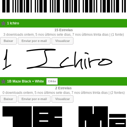
1 Ichiro
15
3 downloads ontem, 5 nos últimos sete dias, 7 nos últimos trinta dias | (1 fonte)
Baixar
Enviar por e-mail
Visualizar
1B Maze Black + White
Cifrão
2
0 downloads ontem, 5 nos últimos sete dias, 7 nos últimos trinta dias | (2 fontes)
Baixar
Enviar por e-mail
Visualizar