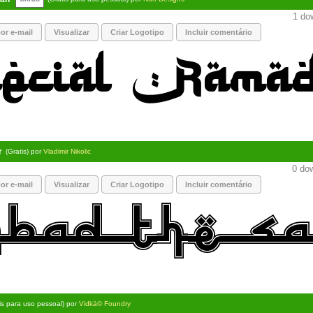
1 dow
or e-mail
Visualizar
Criar Logotipo
Incluir comentário
r
(Gratis) por
Vladimir Nikolic
0 dow
or e-mail
Visualizar
Criar Logotipo
Incluir comentário
is para uso pessoal) por
Vidkä© Foundry