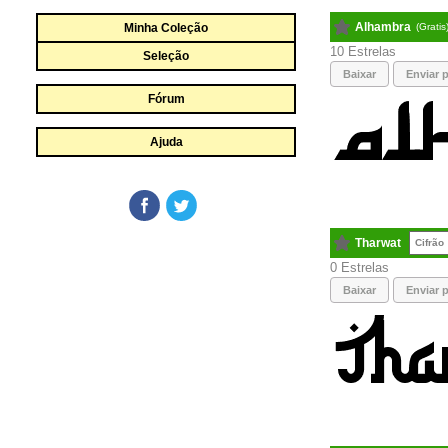
Alhambra
Minha Coleção
(Gratis
10
Seleção
Baixar
Enviar p
Fórum
Ajuda
Tharwat
Cifrão
0
Baixar
Enviar p