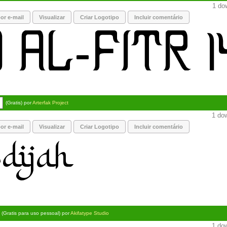
1 dow
or e-mail
Visualizar
Criar Logotipo
Incluir comentário
(Gratis) por
Arterfak Project
1 dow
or e-mail
Visualizar
Criar Logotipo
Incluir comentário
(Gratis para uso pessoal) por
Akifatype Studio
1 dow