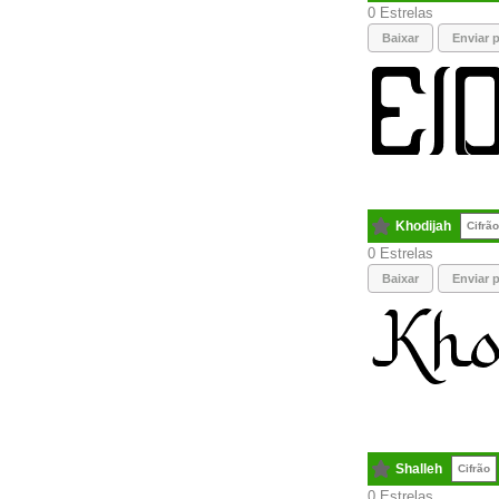
0
Baixar
Enviar p
Khodijah
Cifrão
0
Baixar
Enviar p
Shalleh
Cifrão
0