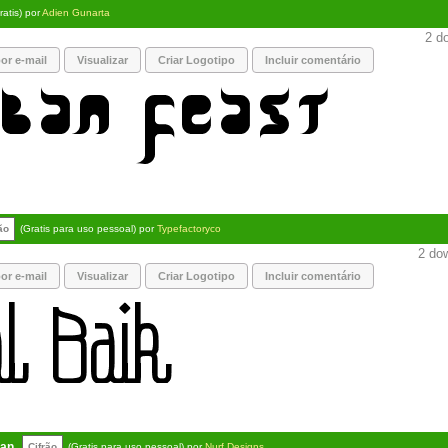
ratis) por
Adien Gunarta
2 do
or e-mail
Visualizar
Criar Logotipo
Incluir comentário
ão
(Gratis para uso pessoal) por
Typefactoryco
2 dow
or e-mail
Visualizar
Criar Logotipo
Incluir comentário
han
Cifrão
(Gratis para uso pessoal) por
Nurf Designs