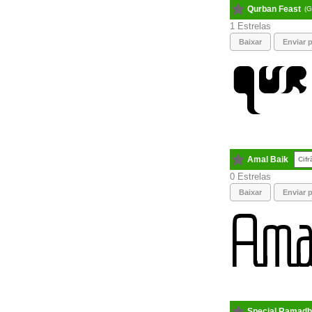
Qurban Feast
(G
1
Baixar
Enviar p
Amal Baik
Cifr
0
Baixar
Enviar p
Special Ramad