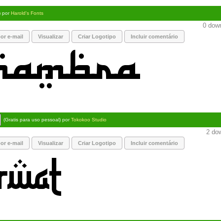
) por
Harold's Fonts
0 down
or e-mail
Visualizar
Criar Logotipo
Incluir comentário
(Gratis para uso pessoal) por
Tokokoo Studio
2 dow
or e-mail
Visualizar
Criar Logotipo
Incluir comentário