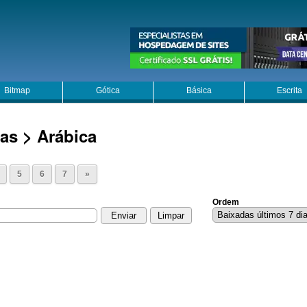
Bitmap
Gótica
Básica
Escrita
as > Arábica
5
6
7
»
Ordem