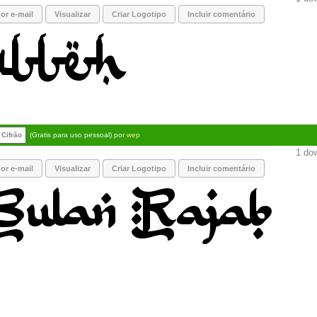
or e-mail
Visualizar
Criar Logotipo
Incluir comentário
Cifrão
(Gratis para uso pessoal) por
wep
1 dow
or e-mail
Visualizar
Criar Logotipo
Incluir comentário