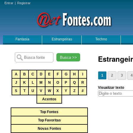
Entrar
|
Registrar
Fantasia
Estrangeiras
Techno
Estrangeir
Busca >>
A
B
C
D
E
F
G
H
I
1
2
3
4
J
K
L
M
N
O
P
Q
R
Visualizar texto
S
T
U
V
W
X
Y
Z
#
Acentos
Top Fontes
Top Favoritas
Novas Fontes