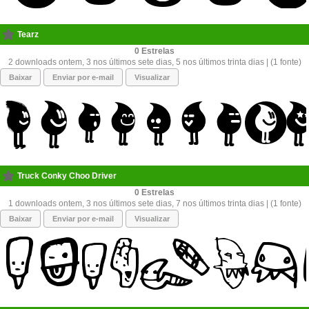
Tearz
0
2 downloads ontem, 3 nos últimos sete dias, 5 nos últimos trinta dias | (1 fonte)
Baixar
Enviar por e-mail
Visualizar
Truck Conky Choo Driver
0
1 downloads ontem, 3 nos últimos sete dias, 7 nos últimos trinta dias | (1 fonte)
Baixar
Enviar por e-mail
Visualizar