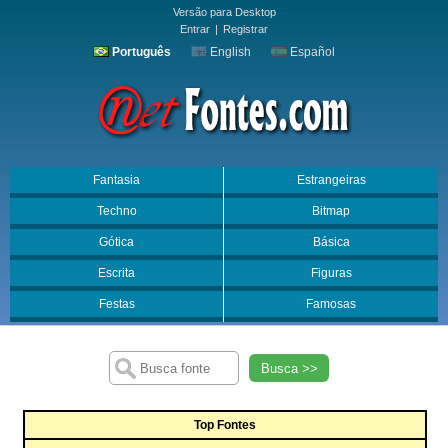
Versão para Desktop
Entrar
|
Registrar
Português
English
Español
Fantasia
Estrangeiras
Techno
Bitmap
Gótica
Básica
Escrita
Figuras
Festas
Famosas
Busca >>
Top Fontes