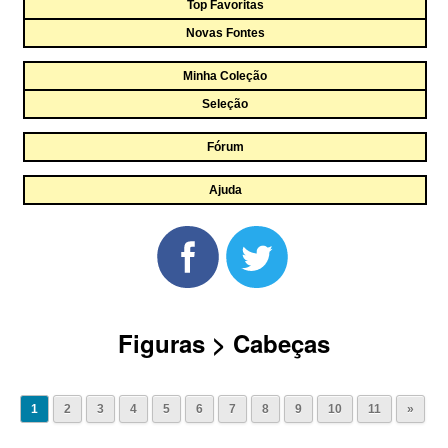
Top Favoritas
Novas Fontes
Minha Coleção
Seleção
Fórum
Ajuda
Figuras > Cabeças
1
2
3
4
5
6
7
8
9
10
11
»