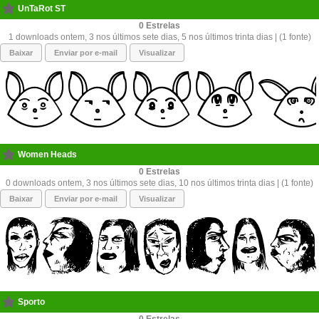
UnTaRot ST
0
1 downloads ontem, 3 nos últimos sete dias, 5 nos últimos trinta dias | (1 fonte)
Baixar
Enviar por e-mail
Visualizar
Women Heads
0
0 downloads ontem, 3 nos últimos sete dias, 10 nos últimos trinta dias | (1 fonte)
Baixar
Enviar por e-mail
Visualizar
Sporto